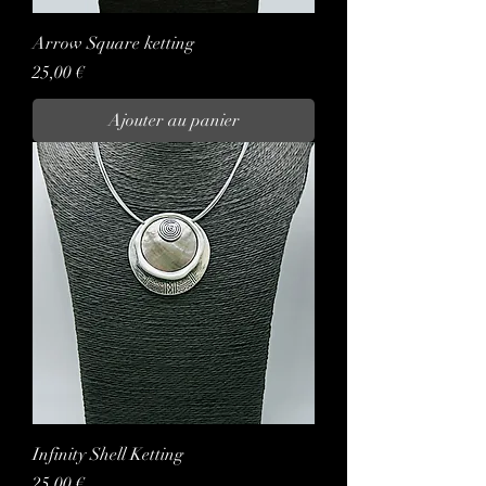
Arrow Square ketting
Prix
25,00 €
Ajouter au panier
Infinity Shell Ketting
Prix
25,00 €