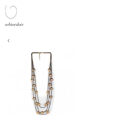
sebtordoir