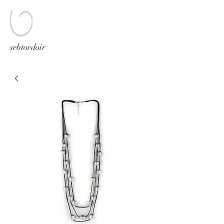
sebtordoir