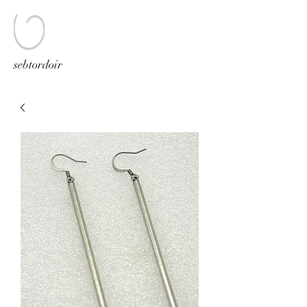
sebtordoir