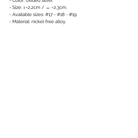
- Color: oxided silver.
- Size: ↕=2,2cm / ↔ =2,3cm.
- Available sizes: #17 - #18 - #19
- Material: nickel free alloy.
Gratis verzendkosten vanaf 35
euro aankoop