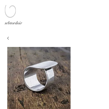
sebtordoir