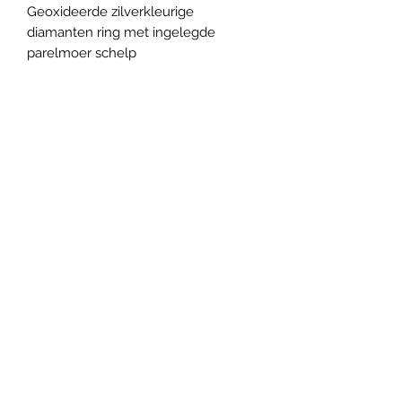
Geoxideerde zilverkleurige
diamanten ring met ingelegde
parelmoer schelp
Gratis verzendkosten vanaf 35
euro aankoop