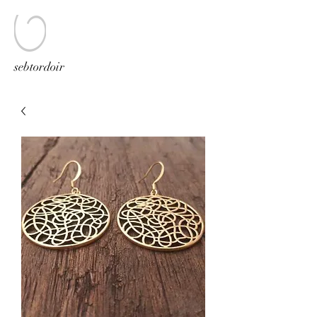
sebtordoir