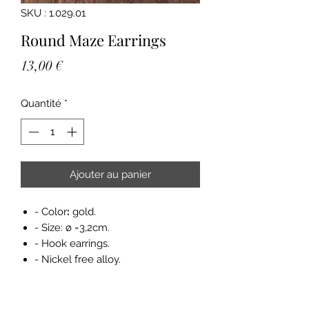
SKU : 1.029.01
Round Maze Earrings
Prix
13,00 €
Quantité
*
Ajouter au panier
- Color
:
gold.
- Size: ø =3,2cm.
- Hook earrings.
- Nickel free alloy.