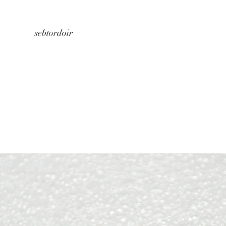
Home
About us
Store
Contact
sebtordoir