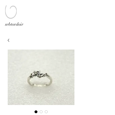
sebtordoir