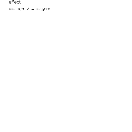
effect
↕=2,0cm / ↔ =2,5cm.
Gratis verzendkosten vanaf 35
euro aankoop