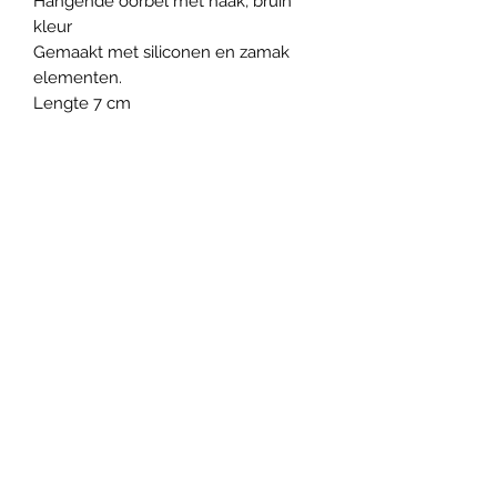
Hangende oorbel met haak, bruin
kleur
Gemaakt met siliconen en zamak
elementen.
Lengte 7 cm
Gratis verzendkosten vanaf 35
euro aankoop