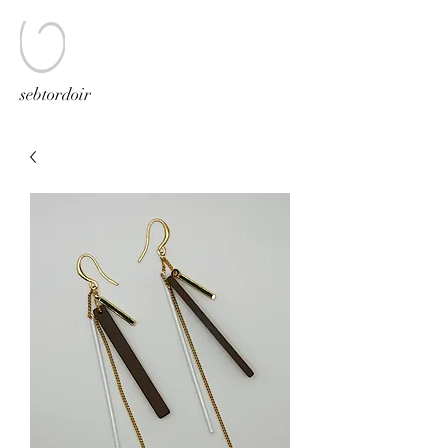
sebtordoir