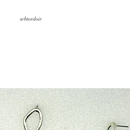
Home
About us
Store
Contact
sebtordoir