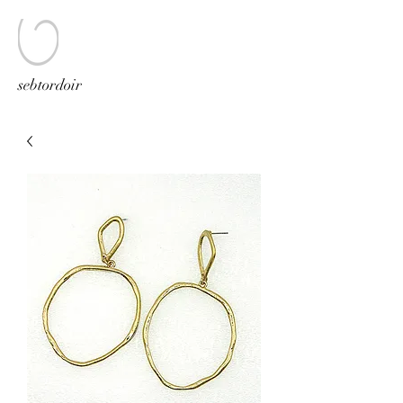
sebtordoir