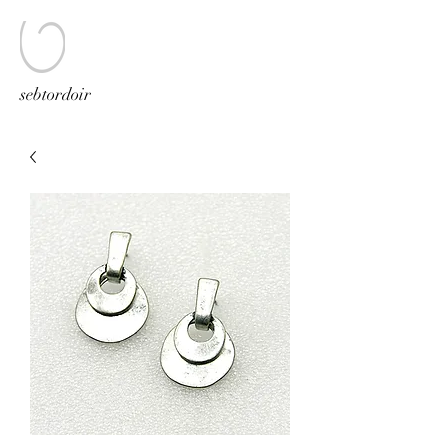
sebtordoir