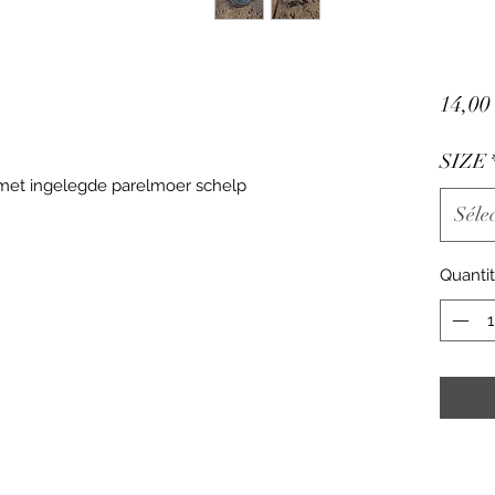
14,00
SIZE
, met ingelegde parelmoer schelp
Séle
Quanti