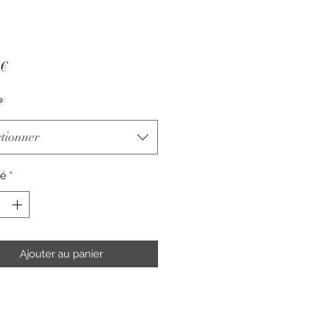
Prix
 €
*
ctionner
té
*
Ajouter au panier