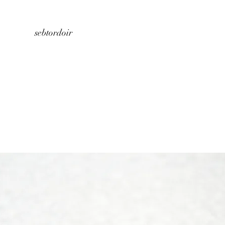
Home
About us
Store
Contact
sebtordoir