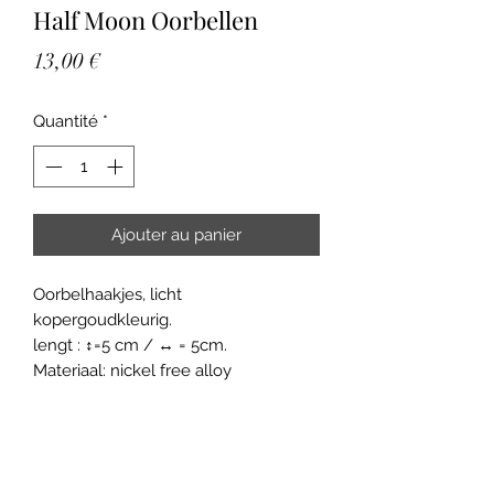
Half Moon Oorbellen
Prix
13,00 €
Quantité
*
Ajouter au panier
Oorbelhaakjes, licht
kopergoudkleurig.
lengt : ↕=5 cm / ↔ = 5cm.
Materiaal: nickel free alloy