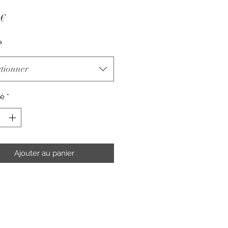
Prix
 €
*
ctionner
té
*
Ajouter au panier