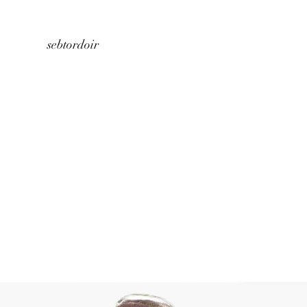
Home
About us
Store
Contact
sebtordoir