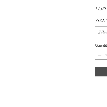
17,00
SIZE
Séle
Quanti