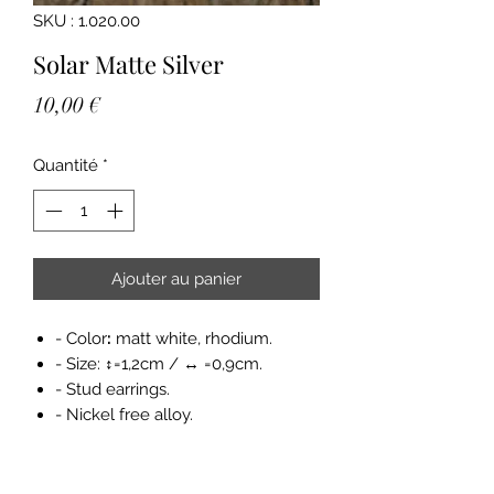
SKU : 1.020.00
Solar Matte Silver
Prix
10,00 €
Quantité
*
Ajouter au panier
- Color
:
matt white, rhodium.
- Size: ↕=1,2cm / ↔ =0,9cm.
- Stud earrings.
- Nickel free alloy.