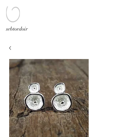
sebtordoir