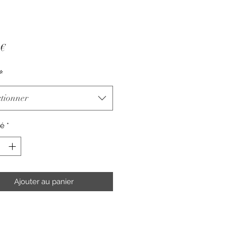
Prix
 €
*
ctionner
té
*
Ajouter au panier