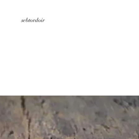
Home
About us
Store
Contact
sebtordoir