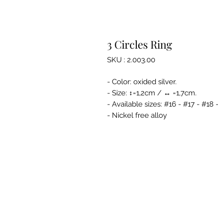
3 Circles Ring
SKU : 2.003.00
- Color: oxided silver.
- Size: ↕=1,2cm / ↔ =1,7cm.
- Available sizes: #16 - #17 - #18 
- Nickel free alloy