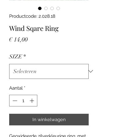
Productcode: 2.028.18
Wind Sqare Ring
Prijs
€ 14,00
SIZE
*
Aantal
*
In winkelwagen
Geoxideerde zilverkleurige ring, met