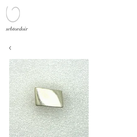
sebtordoir