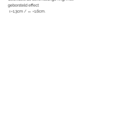
geborsteld effect
↕=1,3cm / ↔ =1,6cm.
Gratis verzendkosten vanaf 35
euro aankoop