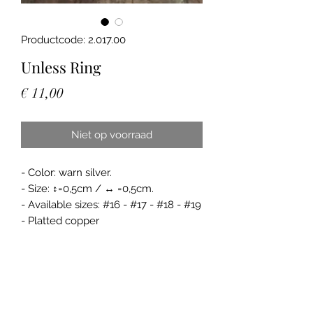
Productcode: 2.017.00
Unless Ring
Prijs
€ 11,00
Niet op voorraad
- Color: warn silver.
- Size: ↕=0,5cm / ↔ =0,5cm.
- Available sizes: #16 - #17 - #18 - #19
- Platted copper