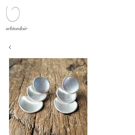
sebtordoir