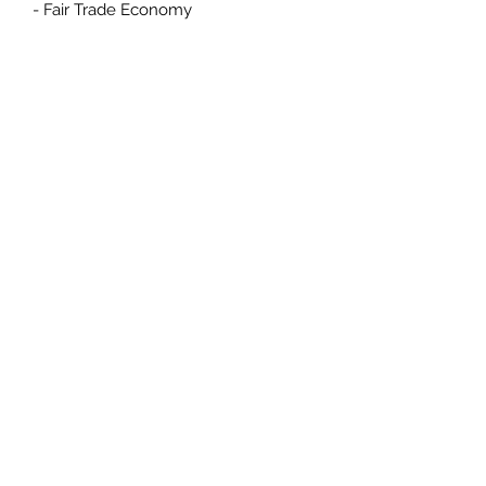
- Fair Trade Economy
Gratis verzendkosten vanaf 35
euro aankoop