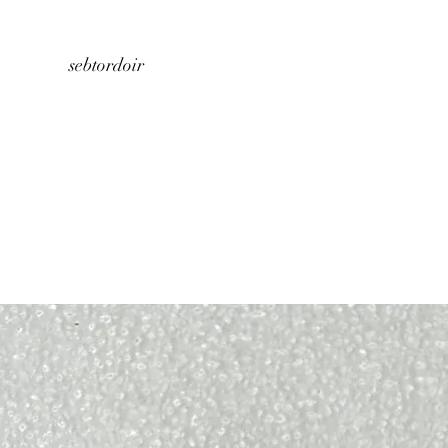
Home
About us
Store
Contact
sebtordoir