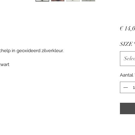
€ 14,
SIZE
elp in geoxideerd zilverkleur.
Sele
zwart
Aantal