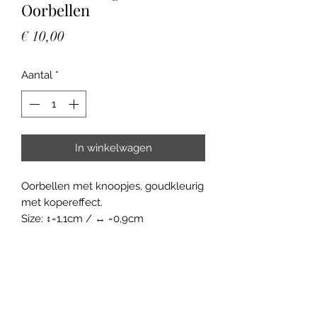
Oorbellen
Prijs
€ 10,00
Aantal
*
In winkelwagen
Oorbellen met knoopjes, goudkleurig
met kopereffect.
Size: ↕=1,1cm / ↔ =0,9cm