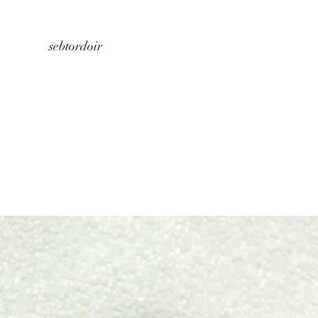
Home
About us
Store
Contact
sebtordoir