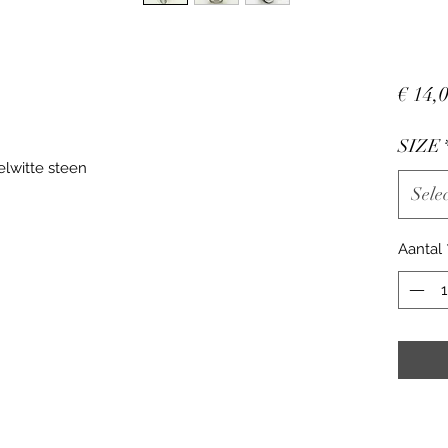
€ 14,
SIZE
elwitte steen
Sele
Aantal