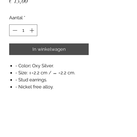
Prijs
€ 13,00
Aantal
*
In winkelwagen
- Color
:
Oxy Silver.
- Size: ↕=2.2 cm / ↔ =2.2 cm.
- Stud earrings.
- Nickel free alloy.
Gratis verzendkosten vanaf 35