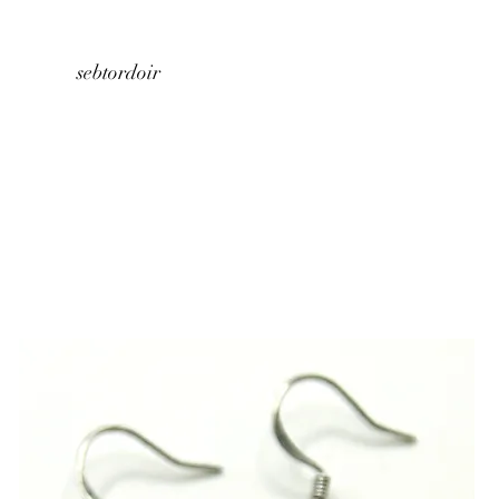
Home
About us
Store
Contact
sebtordoir