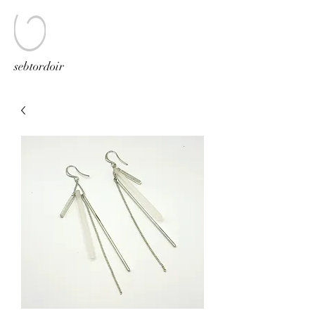
sebtordoir