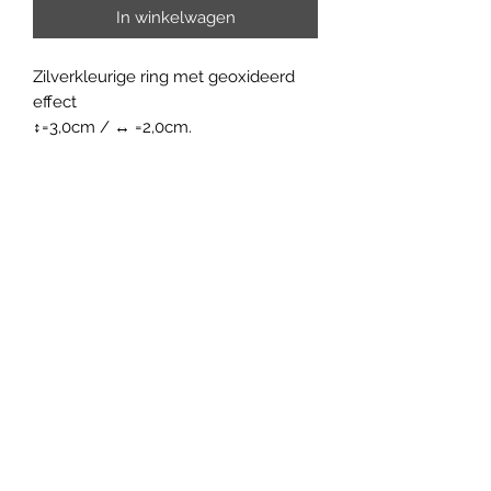
In winkelwagen
Zilverkleurige ring met geoxideerd
effect
↕=3,0cm / ↔ =2,0cm.
Gratis verzendkosten vanaf 35
euro aankoop